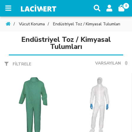
0
Vücut Koruma
Endüstriyel Toz / Kimyasal Tulumları
Endüstriyel Toz / Kimyasal
Tulumları
VARSAYILAN
FİLTRELE
VARSAYILAN
ÜRÜN ADI (A - Z)
ÜRÜN ADI (Z - A)
UCUZDAN > PAHALIYA
PAHALIDAN > UCUZA
ÜRÜN KODU (A - Z)