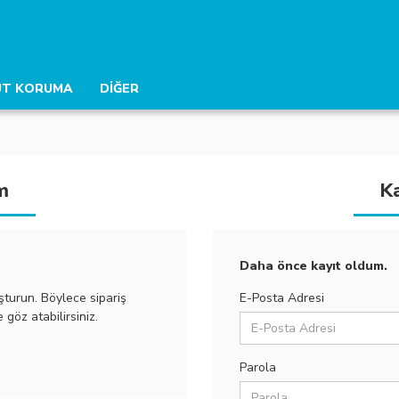
UT KORUMA
DİĞER
Solunum Koruma
İş Elbiseleri
Çizmeler
m
Ka
İş Eldivenleri
Toz Maskeleri
T-Shirt
Pvc Çizmeler
Motorlu Solunum Si
Yüksek Gö
lanımlık İş Eldivenleri
Gaz Maskeleri
Pantolonlar
Çelik Burunlu / Tabanlı Çizmel
Temiz Hava Solunum
Fosforlu 
Daha önce kayıt oldum.
Kesilmeye Dayanıklı Kolluklar
Yarım Yüz Gaz Maskeleri
Yelekler
Derby Krep Çizme
Kaçış Maskeleri
Soğuk Ha
uşturun. Böylece sipariş
E-Posta Adresi
Gaz Maskesi Filtreleri
Sweetler
Kasık Çizmesi
Kumlamacı Solunu
Güvenlik 
 göz atabilirsiniz.
Kabanlar
Göğüs Çizmesi
İthal İş E
Parola
TÜM ÜRÜNLER
TÜM ÜRÜNLER
TÜM ÜRÜNLER