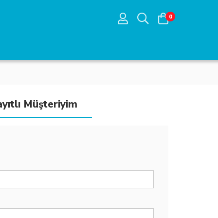
0
yıtlı Müşteriyim
stemleri
rünürlüklü Elbiseler
er
 Sistemleri
İkaz Yelekleri
va Deposu Kıyafetleri
m Koruma
Kıyfaetleri
lbiseleri